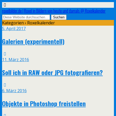
roxelbilder.de | Roxel in Bildern von heute und damals @ Roxelkalender
Kategorien ›
Roxelkalender
5. April 2017
Galerien (experimentell)
11. März 2016
Soll ich in RAW oder JPG fotografieren?
6. März 2016
Objekte in Photoshop freistellen